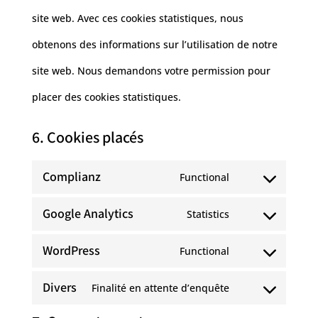
site web. Avec ces cookies statistiques, nous
obtenons des informations sur l’utilisation de notre
site web. Nous demandons votre permission pour
placer des cookies statistiques.
6. Cookies placés
Complianz
Functional
Consent
Google Analytics
Statistics
to
Consent
service
WordPress
Functional
to
Consent
complianz
service
Divers
Finalité en attente d’enquête
to
Consent
google-
service